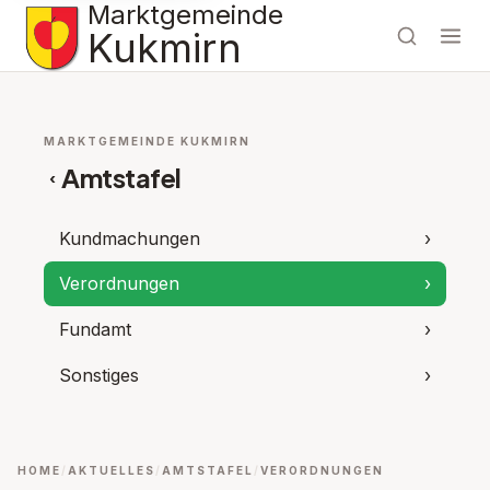
Marktgemeinde
Kukmirn
MARKTGEMEINDE KUKMIRN
Amtstafel
‹
Kundmachungen
›
Verordnungen
›
Fundamt
›
Sonstiges
›
HOME
AKTUELLES
AMTSTAFEL
VERORDNUNGEN