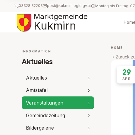
03328 32203
post@kukmirn.bgld.gv.at
Marktgemeinde
Kukmirn
Hom
HOME
INFORMATION
Zurück zu
Aktuelles
29
Aktuelles
›
APR
Amtstafel
›
Veranstaltungen
›
Gemeindezeitung
›
Bildergalerie
›